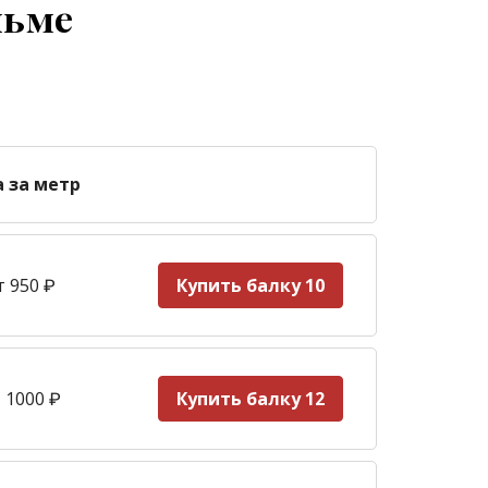
льме
а за метр
т 950
₽
Купить балку 10
 1000
₽
Купить балку 12