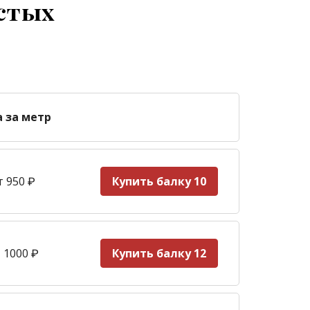
лстых
а за метр
т 950
₽
Купить балку 10
 1000
₽
Купить балку 12