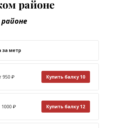
ком районе
 районе
а за метр
т 950
₽
Купить балку 10
 1000
₽
Купить балку 12