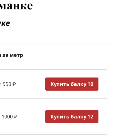
иманке
нке
а за метр
т 950
₽
Купить балку 10
 1000
₽
Купить балку 12