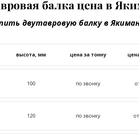
вровая балка цена в Як
пить двутавровую балку в Якима
высота, мм
цена за тонну
цен
100
по звонку
о
120
по звонку
от