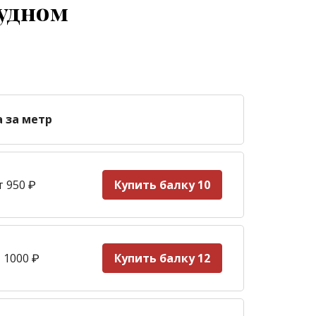
рудном
а за метр
т 950
₽
Купить балку 10
 1000
₽
Купить балку 12