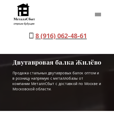
8 (916) 062-48-61
Двутавровая балка Жилёво
Продажа стальных двутавровых балок оптом и
в розницу напрямую с металлобазы от
компании МеталлСбыт с доставкой по Москве и
Московской области.