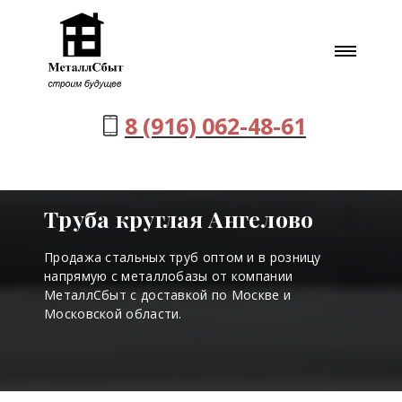
8 (916) 062-48-61
Труба круглая Ангелово
Продажа стальных труб оптом и в розницу
напрямую с металлобазы от компании
МеталлСбыт с доставкой по Москве и
Московской области.