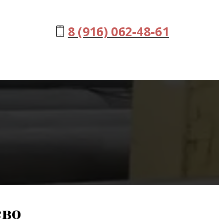
8 (916) 062-48-61
ево