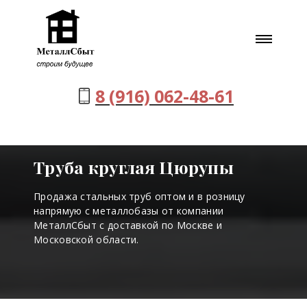
8 (916) 062-48-61
Труба круглая Цюрупы
Продажа стальных труб оптом и в розницу
напрямую с металлобазы от компании
МеталлСбыт с доставкой по Москве и
Московской области.