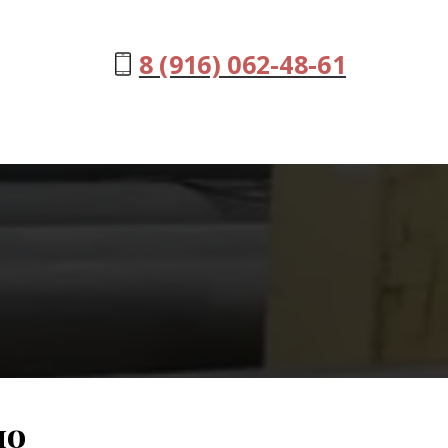
8 (916) 062-48-61
мо