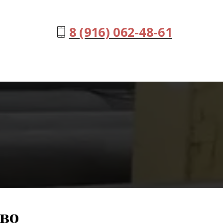
8 (916) 062-48-61
ово