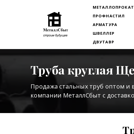
МЕТАЛЛОПРОКА
ПРОФНАСТИЛ
АРМАТУРА
ШВЕЛЛЕР
ДВУТАВР
Труба круглая Щ
Продажа стальных труб оптом и 
компании МеталлСбыт с доставко
Тр